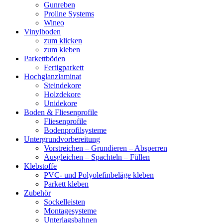
Gunreben
Proline Systems
Wineo
Vinylboden
zum klicken
zum kleben
Parkettböden
Fertigparkett
Hochglanzlaminat
Steindekore
Holzdekore
Unidekore
Boden & Fliesenprofile
Fliesenprofile
Bodenprofilsysteme
Untergrundvorbereitung
Vorstreichen – Grundieren – Absperren
Ausgleichen – Spachteln – Füllen
Klebstoffe
PVC- und Polyolefinbeläge kleben
Parkett kleben
Zubehör
Sockelleisten
Montagesysteme
Unterlagsbahnen