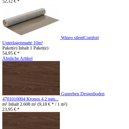
52,12 € *
Wineo silentComfort
Unterlagenmatte 10m²
Paket(e) Inhalt
1 Paket(e)
54,95 € *
Ähnliche Artikel
Gunreben Designboden
4701010004 Kronos 4,2 mm...
m² Inhalt
2.608 m²
(9,18 € * / 1 m²)
23,95 € *