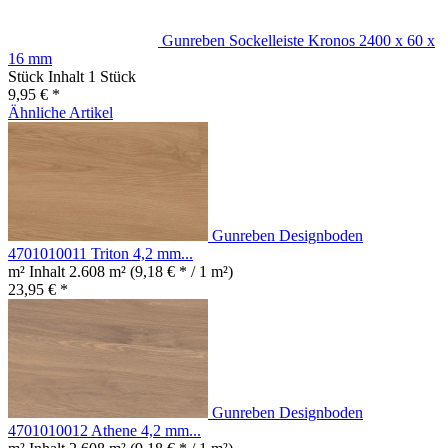
Gunreben Sockelleiste Kronos 2400 x 60 x
16 mm
Stück Inhalt
1 Stück
9,95 € *
Ähnliche Artikel
Gunreben Designboden
4701010011 Triton 4,2 mm...
m² Inhalt
2.608 m²
(9,18 € * / 1 m²)
23,95 € *
Gunreben Designboden
4701010012 Athene 4,2 mm...