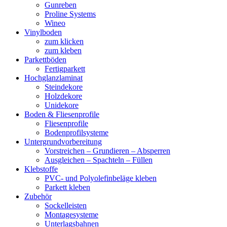
Gunreben
Proline Systems
Wineo
Vinylboden
zum klicken
zum kleben
Parkettböden
Fertigparkett
Hochglanzlaminat
Steindekore
Holzdekore
Unidekore
Boden & Fliesenprofile
Fliesenprofile
Bodenprofilsysteme
Untergrundvorbereitung
Vorstreichen – Grundieren – Absperren
Ausgleichen – Spachteln – Füllen
Klebstoffe
PVC- und Polyolefinbeläge kleben
Parkett kleben
Zubehör
Sockelleisten
Montagesysteme
Unterlagsbahnen