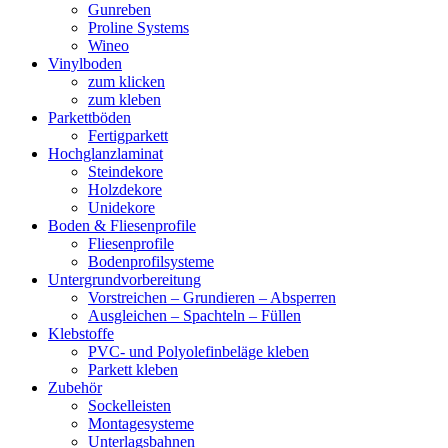
Gunreben
Proline Systems
Wineo
Vinylboden
zum klicken
zum kleben
Parkettböden
Fertigparkett
Hochglanzlaminat
Steindekore
Holzdekore
Unidekore
Boden & Fliesenprofile
Fliesenprofile
Bodenprofilsysteme
Untergrundvorbereitung
Vorstreichen – Grundieren – Absperren
Ausgleichen – Spachteln – Füllen
Klebstoffe
PVC- und Polyolefinbeläge kleben
Parkett kleben
Zubehör
Sockelleisten
Montagesysteme
Unterlagsbahnen