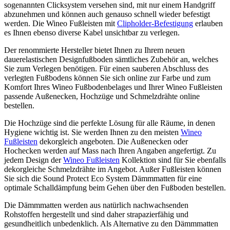
sogenannten Clicksystem versehen sind, mit nur einem Handgriff
abzunehmen und können auch genauso schnell wieder befestigt
werden. Die Wineo Fußleisten mit
Clipholder-Befestigung
erlauben
es Ihnen ebenso diverse Kabel unsichtbar zu verlegen.
Der renommierte Hersteller bietet Ihnen zu Ihrem neuen
dauerelastischen Designfußboden sämtliches Zubehör an, welches
Sie zum Verlegen benötigen. Für einen sauberen Abschluss des
verlegten Fußbodens können Sie sich online zur Farbe und zum
Komfort Ihres Wineo Fußbodenbelages und Ihrer Wineo Fußleisten
passende Außenecken, Hochzüge und Schmelzdrähte online
bestellen.
Die Hochzüge sind die perfekte Lösung für alle Räume, in denen
Hygiene wichtig ist. Sie werden Ihnen zu den meisten
Wineo
Fußleisten
dekorgleich angeboten. Die Außenecken oder
Hochecken werden auf Mass nach Ihren Angaben angefertigt. Zu
jedem Design der
Wineo Fußleisten
Kollektion sind für Sie ebenfalls
dekorgleiche Schmelzdrähte im Angebot. Außer Fußleisten können
Sie sich die Sound Protect Eco System Dämmmatten für eine
optimale Schalldämpfung beim Gehen über den Fußboden bestellen.
Die Dämmmatten werden aus natürlich nachwachsenden
Rohstoffen hergestellt und sind daher strapazierfähig und
gesundheitlich unbedenklich. Als Alternative zu den Dämmmatten