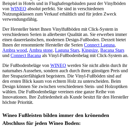
Beispiel in Hotels und in Flughafengebäuden passt der Vinylböden
von
WINEO
absolut perfekt. Sie sind in verschiedenen
Nutzungsklassen zum Verkauf erhältlich und für jeden Zweck
verwendungsfähig.
Der Hersteller bietet Ihnen Vinylfußböden mit Click-System in
verschiedenen Serien in allerbester Qualität an. Sie erwerben immer
einen dauerelastischen, modernen Design-Fußboden. Derzeit bietet
Ihnen der renommierte Hersteller die Serien
Connect Laguna
,
Ambra wood
,
Ambra stone
,
Laguna Stars
,
Kingsize
,
Bacana Stars
und
Connect Bacana
als Vinyl-Fußbodenbelag mit Click-System an.
Die Fußbodenbeläge von
WINEO
werden Sie nicht allein durch ihr
naturnahes Aussehen, sondern auch durch ihren günstigen Preis und
ihre Strapazierfähigkeit begeistern. Die Vinyl-Fußböden sind auf
den ersten Blick kaum von echtem Holz zu unterscheiden. Beim
Design können Sie zwischen verschiedenen Stein- und Holzoptiken
wählen. Die Fußbodenbeläge vereinen eine ganze Reihe von
Innovationen. Ihre Zufriedenheit als Kunde besitzt für den Hersteller
höchste Priorität.
Wineo Fußleisten bilden immer den krönenden
Abschluss für jeden Wineo Boden: