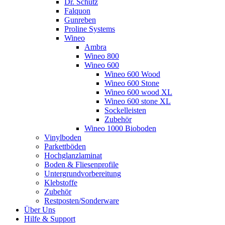
Dr. Schutz
Falquon
Gunreben
Proline Systems
Wineo
Ambra
Wineo 800
Wineo 600
Wineo 600 Wood
Wineo 600 Stone
Wineo 600 wood XL
Wineo 600 stone XL
Sockelleisten
Zubehör
Wineo 1000 Bioboden
Vinylboden
Parkettböden
Hochglanzlaminat
Boden & Fliesenprofile
Untergrundvorbereitung
Klebstoffe
Zubehör
Restposten/Sonderware
Über Uns
Hilfe & Support