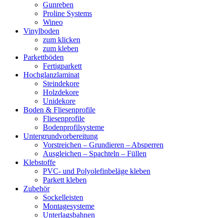
Gunreben
Proline Systems
Wineo
Vinylboden
zum klicken
zum kleben
Parkettböden
Fertigparkett
Hochglanzlaminat
Steindekore
Holzdekore
Unidekore
Boden & Fliesenprofile
Fliesenprofile
Bodenprofilsysteme
Untergrundvorbereitung
Vorstreichen – Grundieren – Absperren
Ausgleichen – Spachteln – Füllen
Klebstoffe
PVC- und Polyolefinbeläge kleben
Parkett kleben
Zubehör
Sockelleisten
Montagesysteme
Unterlagsbahnen