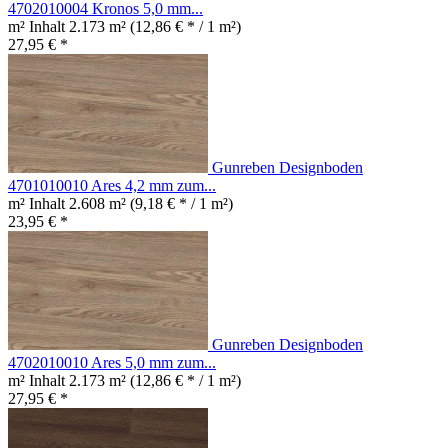
4702010004 Kronos 5,0 mm...
m² Inhalt
2.173 m²
(12,86 € * / 1 m²)
27,95 € *
Gunreben Designboden
4701010010 Ares 4,2 mm zum...
m² Inhalt
2.608 m²
(9,18 € * / 1 m²)
23,95 € *
Gunreben Designboden
4702010010 Ares 5,0 mm zum...
m² Inhalt
2.173 m²
(12,86 € * / 1 m²)
27,95 € *