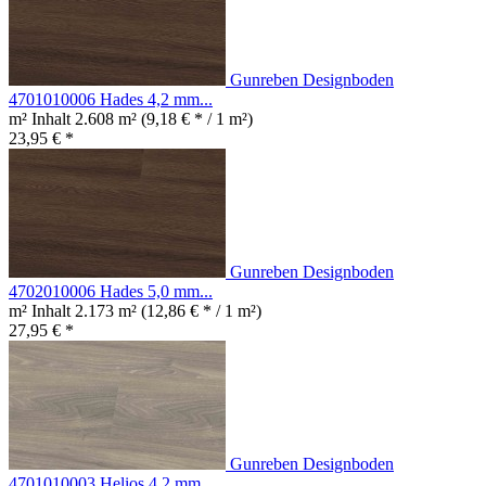
Gunreben Designboden
4701010006 Hades 4,2 mm...
m² Inhalt
2.608 m²
(9,18 € * / 1 m²)
23,95 € *
Gunreben Designboden
4702010006 Hades 5,0 mm...
m² Inhalt
2.173 m²
(12,86 € * / 1 m²)
27,95 € *
Gunreben Designboden
4701010003 Helios 4,2 mm...