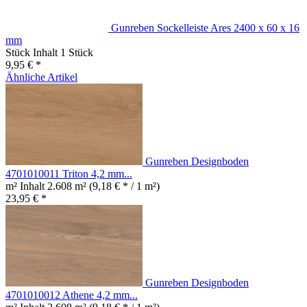
Gunreben Sockelleiste Ares 2400 x 60 x 16
mm
Stück Inhalt
1 Stück
9,95 € *
Ähnliche Artikel
Gunreben Designboden
4701010011 Triton 4,2 mm...
m² Inhalt
2.608 m²
(9,18 € * / 1 m²)
23,95 € *
Gunreben Designboden
4701010012 Athene 4,2 mm...