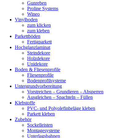
Gunreben
Proline Systems
Wineo
Vinylboden
zum klicken
zum kleben
Parkettböden
Fertigparkett
Hochglanzlaminat
Steindekore
Holzdekore
Unidekore
Boden & Fliesenprofile
Fliesenprofile
Bodenprofilsysteme
Untergrundvorbereitung
Vorstreichen – Grundieren – Absperren
Ausgleichen – Spachteln – Füllen
Klebstoffe
PVC- und Polyolefinbeläge kleben
Parkett kleben
Zubehör
Sockelleisten
Montagesysteme
Unterlagsbahnen