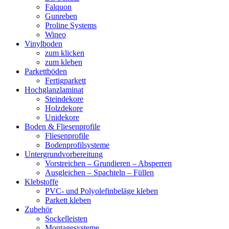
Falquon
Gunreben
Proline Systems
Wineo
Vinylboden
zum klicken
zum kleben
Parkettböden
Fertigparkett
Hochglanzlaminat
Steindekore
Holzdekore
Unidekore
Boden & Fliesenprofile
Fliesenprofile
Bodenprofilsysteme
Untergrundvorbereitung
Vorstreichen – Grundieren – Absperren
Ausgleichen – Spachteln – Füllen
Klebstoffe
PVC- und Polyolefinbeläge kleben
Parkett kleben
Zubehör
Sockelleisten
Montagesysteme