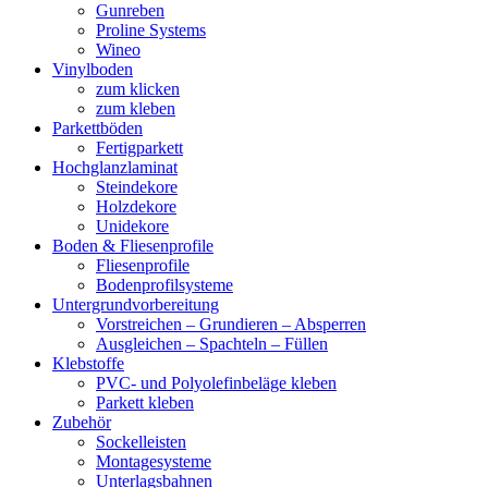
Gunreben
Proline Systems
Wineo
Vinylboden
zum klicken
zum kleben
Parkettböden
Fertigparkett
Hochglanzlaminat
Steindekore
Holzdekore
Unidekore
Boden & Fliesenprofile
Fliesenprofile
Bodenprofilsysteme
Untergrundvorbereitung
Vorstreichen – Grundieren – Absperren
Ausgleichen – Spachteln – Füllen
Klebstoffe
PVC- und Polyolefinbeläge kleben
Parkett kleben
Zubehör
Sockelleisten
Montagesysteme
Unterlagsbahnen