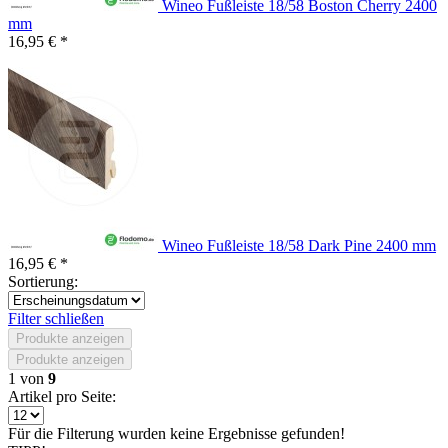
Wineo Fußleiste 18/58 Boston Cherry 2400
mm
16,95 € *
Wineo Fußleiste 18/58 Dark Pine 2400 mm
16,95 € *
Sortierung:
Filter schließen
Produkte anzeigen
Produkte anzeigen
1
von
9
Artikel pro Seite:
Für die Filterung wurden keine Ergebnisse gefunden!