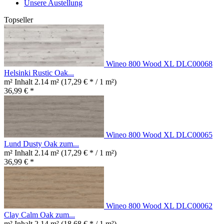
Unsere Austellung
Topseller
Wineo 800 Wood XL DLC00068
Helsinki Rustic Oak...
m² Inhalt
2.14 m²
(17,29 € * / 1 m²)
36,99 € *
Wineo 800 Wood XL DLC00065
Lund Dusty Oak zum...
m² Inhalt
2.14 m²
(17,29 € * / 1 m²)
36,99 € *
Wineo 800 Wood XL DLC00062
Clay Calm Oak zum...
m² Inhalt
2.14 m²
(18,68 € * / 1 m²)