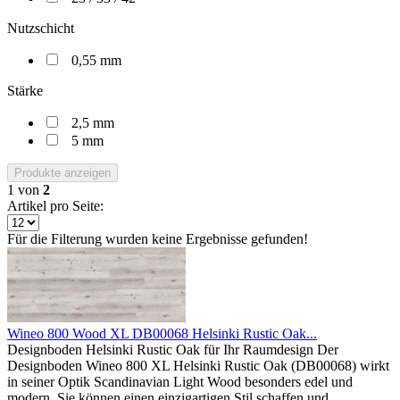
Nutzschicht
0,55 mm
Stärke
2,5 mm
5 mm
Produkte anzeigen
1
von
2
Artikel pro Seite:
Für die Filterung wurden keine Ergebnisse gefunden!
Wineo 800 Wood XL DB00068 Helsinki Rustic Oak...
Designboden Helsinki Rustic Oak für Ihr Raumdesign Der
Designboden Wineo 800 XL Helsinki Rustic Oak (DB00068) wirkt
in seiner Optik Scandinavian Light Wood besonders edel und
modern. Sie können einen einzigartigen Stil schaffen und...