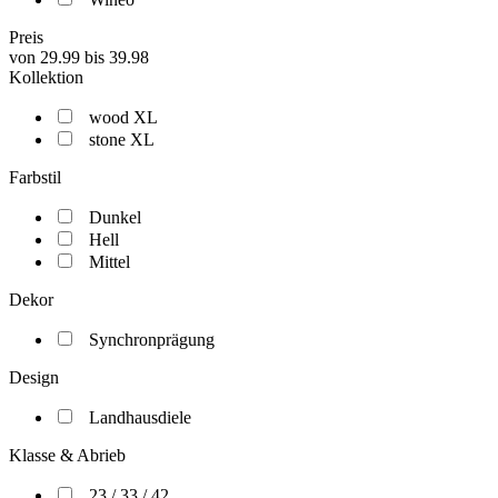
Preis
von
29.99
bis
39.98
Kollektion
wood XL
stone XL
Farbstil
Dunkel
Hell
Mittel
Dekor
Synchronprägung
Design
Landhausdiele
Klasse & Abrieb
23 / 33 / 42