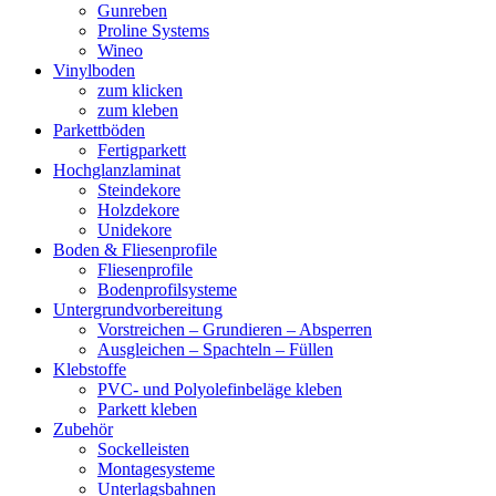
Gunreben
Proline Systems
Wineo
Vinylboden
zum klicken
zum kleben
Parkettböden
Fertigparkett
Hochglanzlaminat
Steindekore
Holzdekore
Unidekore
Boden & Fliesenprofile
Fliesenprofile
Bodenprofilsysteme
Untergrundvorbereitung
Vorstreichen – Grundieren – Absperren
Ausgleichen – Spachteln – Füllen
Klebstoffe
PVC- und Polyolefinbeläge kleben
Parkett kleben
Zubehör
Sockelleisten
Montagesysteme
Unterlagsbahnen