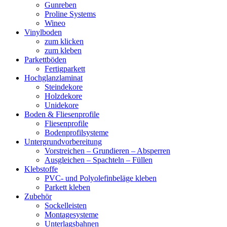
Gunreben
Proline Systems
Wineo
Vinylboden
zum klicken
zum kleben
Parkettböden
Fertigparkett
Hochglanzlaminat
Steindekore
Holzdekore
Unidekore
Boden & Fliesenprofile
Fliesenprofile
Bodenprofilsysteme
Untergrundvorbereitung
Vorstreichen – Grundieren – Absperren
Ausgleichen – Spachteln – Füllen
Klebstoffe
PVC- und Polyolefinbeläge kleben
Parkett kleben
Zubehör
Sockelleisten
Montagesysteme
Unterlagsbahnen