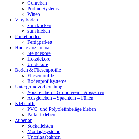
Gunreben
Proline Systems
Wineo
Vinylboden
zum klicken
zum kleben
Parkettböden
Fertigparkett
Hochglanzlaminat
Steindekore
Holzdekore
Unidekore
Boden & Fliesenprofile
Fliesenprofile
Bodenprofilsysteme
Untergrundvorbereitung
Vorstreichen – Grundieren – Absperren
Ausgleichen – Spachteln – Füllen
Klebstoffe
PVC- und Polyolefinbeläge kleben
Parkett kleben
Zubehör
Sockelleisten
Montagesysteme
Unterlagsbahnen