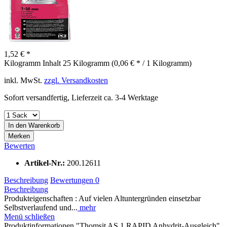
1,52 € *
Kilogramm Inhalt
25 Kilogramm (0,06 € * / 1 Kilogramm)
inkl. MwSt.
zzgl. Versandkosten
Sofort versandfertig, Lieferzeit ca. 3-4 Werktage
In den
Warenkorb
Merken
Bewerten
Artikel-Nr.:
200.12611
Beschreibung
Bewertungen
0
Beschreibung
Produkteigenschaften : Auf vielen Altuntergründen einsetzbar
Selbstverlaufend und...
mehr
Menü schließen
Produktinformationen "Thomsit AS 1 RAPID Anhydrit-Ausgleich"