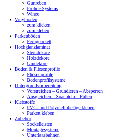
Gunreben
Proline Systems
Wineo
Vinylboden
zum klicken
zum kleben
Parkettböden
Fertigparkett
Hochglanzlaminat
Steindekore
Holzdekore
Unidekore
Boden & Fliesenprofile
Fliesenprofile
Bodenprofilsysteme
Untergrundvorbereitung
Vorstreichen – Grundieren – Absperren
Ausgleichen – Spachteln – Füllen
Klebstoffe
PVC- und Polyolefinbeläge kleben
Parkett kleben
Zubehör
Sockelleisten
Montagesysteme
Unterlagsbahnen