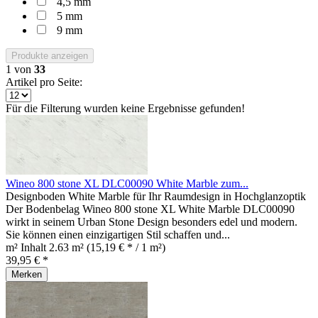
4,5 mm
5 mm
9 mm
Produkte anzeigen
1
von
33
Artikel pro Seite:
Für die Filterung wurden keine Ergebnisse gefunden!
Wineo 800 stone XL DLC00090 White Marble zum...
Designboden White Marble für Ihr Raumdesign in Hochglanzoptik
Der Bodenbelag Wineo 800 stone XL White Marble DLC00090
wirkt in seinem Urban Stone Design besonders edel und modern.
Sie können einen einzigartigen Stil schaffen und...
m² Inhalt
2.63 m²
(15,19 € * / 1 m²)
39,95 € *
Merken