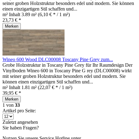
seiner groben Holzstruktur besonders edel und modern. Sie können
einen einzigartigen Stil schaffen und...
m² Inhalt
3.89 m²
(6,10 € * / 1 m²)
23,73 € *
Merken
Wineo 600 Wood DLC00008 Toscany Pine Grey zum...
Grobe Holzstruktur in Toscany Pine Grey für Ihr Raumdesign Der
Vinylboden Wineo 600 in Toscany Pine G rey (DLC00008) wirkt
mit seiner groben Holzstruktur besonders edel und modern. Sie
können einen einzigartigen Stil schaffen und...
m² Inhalt
1.81 m²
(22,07 € * / 1 m²)
39,95 € *
Merken
1
von
33
Artikel pro Seite:
Zuletzt angesehen
Sie haben Fragen?
Nutzen Sie unsere Service Hotline unter