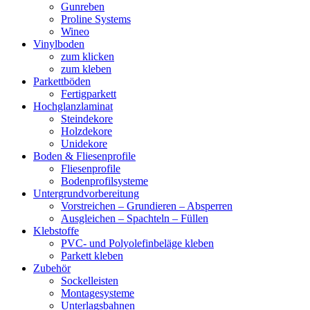
Gunreben
Proline Systems
Wineo
Vinylboden
zum klicken
zum kleben
Parkettböden
Fertigparkett
Hochglanzlaminat
Steindekore
Holzdekore
Unidekore
Boden & Fliesenprofile
Fliesenprofile
Bodenprofilsysteme
Untergrundvorbereitung
Vorstreichen – Grundieren – Absperren
Ausgleichen – Spachteln – Füllen
Klebstoffe
PVC- und Polyolefinbeläge kleben
Parkett kleben
Zubehör
Sockelleisten
Montagesysteme
Unterlagsbahnen