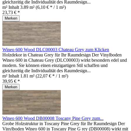
gleichzeitig die Individualität des Raumdesign...
m² Inhalt
3.89 m²
(6,10 € * / 1 m²)
23,73 € *
Merken
Wineo 600 Wood DLC00003 Chateau Grey zum Klicken
Holzdekor in Chateau Grey für Ihr Raumdesign Der Vinylboden
Wineo 600 in Chateau Grey (DLC00003) wirkt besonders edel und
modern. Sie können einen einzigartigen Stil schaffen und
gleichzeitig die Individualität des Raumdesign...
m² Inhalt
1.81 m²
(22,07 € * / 1 m²)
39,95 € *
Merken
Wineo 600 Wood DB00008 Toscany Pine Grey zum...
Grobe Holzstruktur in Toscany Pine Grey für Ihr Raumdesign Der
Vinylboden Wineo 600 in Toscany Pine G rey (DB00008) wirkt mit