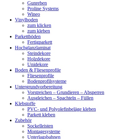
Gunreben
Proline Systems
Wineo
Vinylboden
zum klicken
zum kleben
Parkettböden
Fertigparkett
Hochglanzlaminat
Steindekore
Holzdekore
Unidekore
Boden & Fliesenprofile
Fliesenprofile
Bodenprofilsysteme
Untergrundvorbereitung
Vorstreichen – Grundieren – Absperren
Ausgleichen – Spachteln – Füllen
Klebstoffe
PVC- und Polyolefinbeläge kleben
Parkett kleben
Zubehör
Sockelleisten
Montagesysteme
Unterlagsbahnen