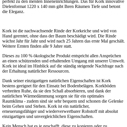
perfekt zu den meisten Inneneinrichtungen. Das für Kork innovative
Dielenformat 1220 x 140 mm gibt Ihren Räumen Tiefe und betont
die Eleganz.
Kork ist die nachwachsende Rinde der Korkeiche und wird von
Hand geerntet, ohne dass der Baum beschädigt wird. Die Rinde
wächst Jahr für Jahr und wird nach 25 Jahren das erste Mal geschält.
Weitere Ernten finden alle 9 Jahre statt.
Dieses zu 100 % ökologische Produkt entspricht allen Ansprüchen
an einen schützenden und erhaltenden Umgang mit unserer Umwelt.
Kork ist ideal im Hinblick auf die ständig steigende Nachfrage nach
der Erhaltung natürlicher Ressourcen.
Dank seiner einzigartigen natürlichen Eigenschaften ist Kork
bestens geeignet für den Einsatz bei Bodenbelägen. Korkböden
verbreiten Ruhe, da sie den Schall absorbieren, und dank der
natürlichen Wärmedämmung sorgen sie für ein optimales
Raumklima - zudem sind sie sehr bequem und schonen die Gelenke
beim Gehen und Stehen. Kork ist ein natürlicher,
erneuerungsfähiger und wiederverwertbarer Rohstoff mit absolut
einzigartigen und unvergleichlichen Eigenschaften.
Kein Mensch hat es je geschafft, diese zu kopieren oder zu