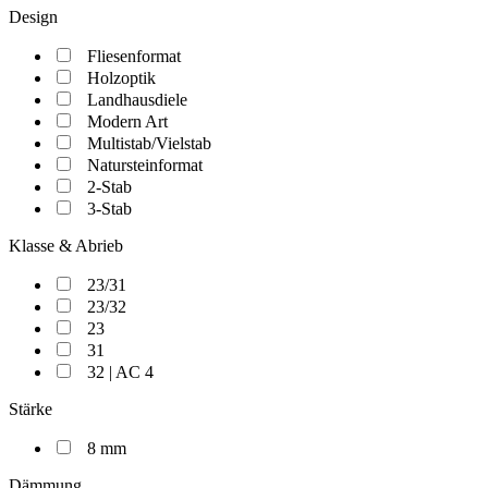
Design
Fliesenformat
Holzoptik
Landhausdiele
Modern Art
Multistab/Vielstab
Natursteinformat
2-Stab
3-Stab
Klasse & Abrieb
23/31
23/32
23
31
32 | AC 4
Stärke
8 mm
Dämmung