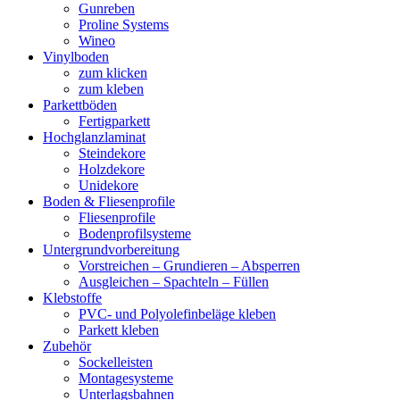
Gunreben
Proline Systems
Wineo
Vinylboden
zum klicken
zum kleben
Parkettböden
Fertigparkett
Hochglanzlaminat
Steindekore
Holzdekore
Unidekore
Boden & Fliesenprofile
Fliesenprofile
Bodenprofilsysteme
Untergrundvorbereitung
Vorstreichen – Grundieren – Absperren
Ausgleichen – Spachteln – Füllen
Klebstoffe
PVC- und Polyolefinbeläge kleben
Parkett kleben
Zubehör
Sockelleisten
Montagesysteme
Unterlagsbahnen