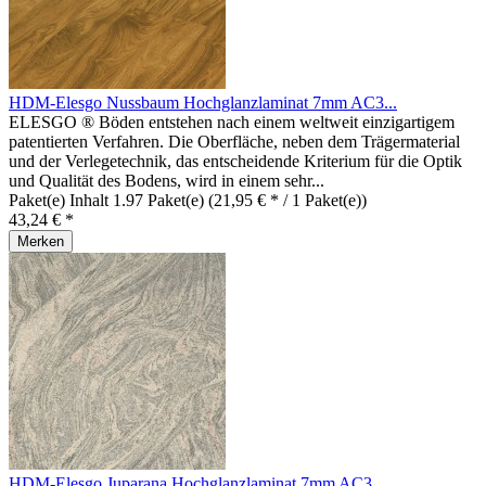
HDM-Elesgo Nussbaum Hochglanzlaminat 7mm AC3...
ELESGO ® Böden entstehen nach einem weltweit einzigartigem
patentierten Verfahren. Die Oberfläche, neben dem Trägermaterial
und der Verlegetechnik, das entscheidende Kriterium für die Optik
und Qualität des Bodens, wird in einem sehr...
Paket(e) Inhalt
1.97 Paket(e)
(21,95 € * / 1 Paket(e))
43,24 € *
Merken
HDM-Elesgo Juparana Hochglanzlaminat 7mm AC3...