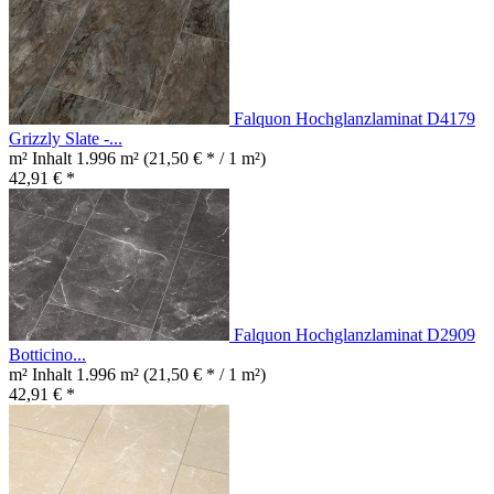
Falquon Hochglanzlaminat D4179
Grizzly Slate -...
m² Inhalt
1.996 m²
(21,50 € * / 1 m²)
42,91 € *
Falquon Hochglanzlaminat D2909
Botticino...
m² Inhalt
1.996 m²
(21,50 € * / 1 m²)
42,91 € *