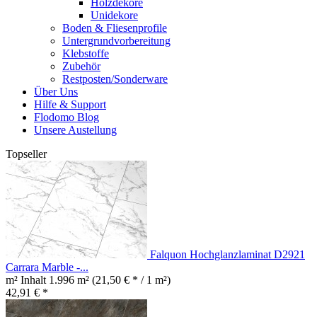
Holzdekore
Unidekore
Boden & Fliesenprofile
Untergrundvorbereitung
Klebstoffe
Zubehör
Restposten/Sonderware
Über Uns
Hilfe & Support
Flodomo Blog
Unsere Austellung
Topseller
Falquon Hochglanzlaminat D2921
Carrara Marble -...
m² Inhalt
1.996 m²
(21,50 € * / 1 m²)
42,91 € *