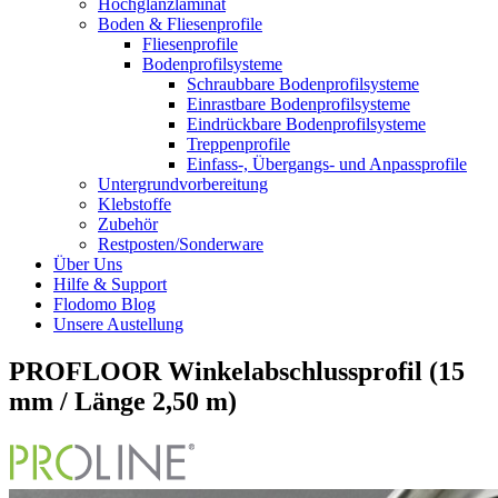
Hochglanzlaminat
Boden & Fliesenprofile
Fliesenprofile
Bodenprofilsysteme
Schraubbare Bodenprofilsysteme
Einrastbare Bodenprofilsysteme
Eindrückbare Bodenprofilsysteme
Treppenprofile
Einfass-, Übergangs- und Anpassprofile
Untergrundvorbereitung
Klebstoffe
Zubehör
Restposten/Sonderware
Über Uns
Hilfe & Support
Flodomo Blog
Unsere Austellung
PROFLOOR Winkelabschlussprofil (15
mm / Länge 2,50 m)