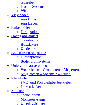
Gunreben
Proline Systems
Wineo
Vinylboden
zum klicken
zum kleben
Parkettböden
Fertigparkett
Hochglanzlaminat
Steindekore
Holzdekore
Unidekore
Boden & Fliesenprofile
Fliesenprofile
Bodenprofilsysteme
Untergrundvorbereitung
Vorstreichen – Grundieren – Absperren
Ausgleichen – Spachteln – Füllen
Klebstoffe
PVC- und Polyolefinbeläge kleben
Parkett kleben
Zubehör
Sockelleisten
Montagesysteme
Unterlagsbahnen