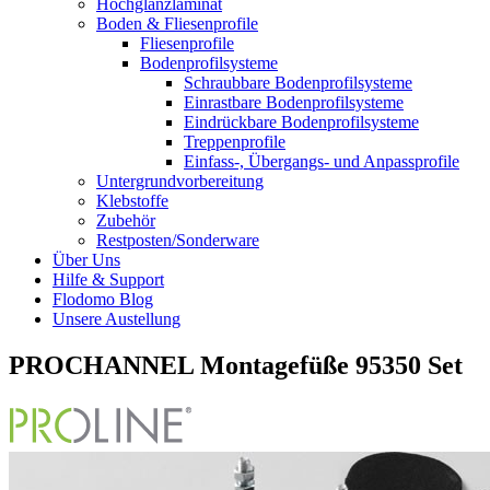
Hochglanzlaminat
Boden & Fliesenprofile
Fliesenprofile
Bodenprofilsysteme
Schraubbare Bodenprofilsysteme
Einrastbare Bodenprofilsysteme
Eindrückbare Bodenprofilsysteme
Treppenprofile
Einfass-, Übergangs- und Anpassprofile
Untergrundvorbereitung
Klebstoffe
Zubehör
Restposten/Sonderware
Über Uns
Hilfe & Support
Flodomo Blog
Unsere Austellung
PROCHANNEL Montagefüße 95350 Set