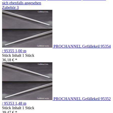
sich ebenfalls angesehen
Zubehör
3
PROCHANNEL Gefällekeil 95354
/ 95355 1,00 m
Stück Inhalt
1 Stück
36,18 € *
PROCHANNEL Gefällekeil 95352
/ 95353 1,48 m
Stück Inhalt
1 Stück
39,47 € *