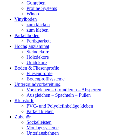
Gunreben
Proline Systems
Wineo
Vinylboden
zum klicken
zum kleben
Parkettböden
Fertigparkett
Hochglanzlaminat
Steindekore
Holzdekore
Unidekore
Boden & Fliesenprofile
Fliesenprofile
Bodenprofilsysteme
Untergrundvorbereitung
Vorstreichen – Grundieren – Absperren
Ausgleichen – Spachteln – Füllen
Klebstoffe
PVC- und Polyolefinbeläge kleben
Parkett kleben
Zubehör
Sockelleisten
Montagesysteme
Unterlagsbahnen