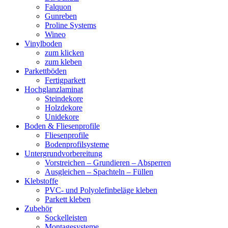
Falquon
Gunreben
Proline Systems
Wineo
Vinylboden
zum klicken
zum kleben
Parkettböden
Fertigparkett
Hochglanzlaminat
Steindekore
Holzdekore
Unidekore
Boden & Fliesenprofile
Fliesenprofile
Bodenprofilsysteme
Untergrundvorbereitung
Vorstreichen – Grundieren – Absperren
Ausgleichen – Spachteln – Füllen
Klebstoffe
PVC- und Polyolefinbeläge kleben
Parkett kleben
Zubehör
Sockelleisten
Montagesysteme