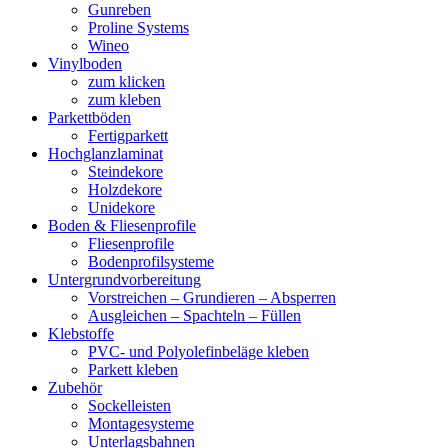
Gunreben
Proline Systems
Wineo
Vinylboden
zum klicken
zum kleben
Parkettböden
Fertigparkett
Hochglanzlaminat
Steindekore
Holzdekore
Unidekore
Boden & Fliesenprofile
Fliesenprofile
Bodenprofilsysteme
Untergrundvorbereitung
Vorstreichen – Grundieren – Absperren
Ausgleichen – Spachteln – Füllen
Klebstoffe
PVC- und Polyolefinbeläge kleben
Parkett kleben
Zubehör
Sockelleisten
Montagesysteme
Unterlagsbahnen