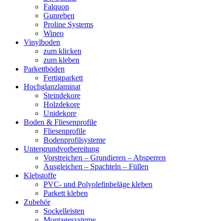
Falquon
Gunreben
Proline Systems
Wineo
Vinylboden
zum klicken
zum kleben
Parkettböden
Fertigparkett
Hochglanzlaminat
Steindekore
Holzdekore
Unidekore
Boden & Fliesenprofile
Fliesenprofile
Bodenprofilsysteme
Untergrundvorbereitung
Vorstreichen – Grundieren – Absperren
Ausgleichen – Spachteln – Füllen
Klebstoffe
PVC- und Polyolefinbeläge kleben
Parkett kleben
Zubehör
Sockelleisten
Montagesysteme