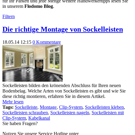
für Ihr Parkett und jede Menge weitere Handwerkertipps lesen Sie
in unserem
Flodomo Blog
.
Filtern
Die richtige Montage von Sockelleisten
18.05.14 12:15
0 Kommentare
Sockelleisten bilden den krönenden Abschluss für Ihren neuen
Bodenbelag. Welche Arten von Sockelleisten es gibt und wie Sie
diese richtig montieren, erfahren Sie in diesem Artikel.
Mehr lesen
Tags:
Sockelleiste
,
Montage
,
Clip-System
,
Sockelleisten kleben
,
Sockelleisten schrauben
,
Sockelleisten nageln
,
Sockelleisten mit
Clip-System
,
Kabelkanal
Sie haben Fragen?
Nutzen Sie unsere Service Hotline unter