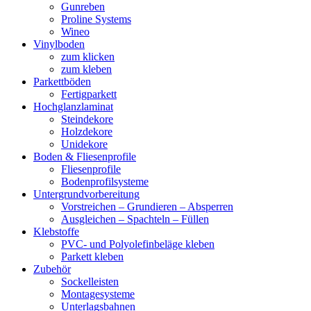
Gunreben
Proline Systems
Wineo
Vinylboden
zum klicken
zum kleben
Parkettböden
Fertigparkett
Hochglanzlaminat
Steindekore
Holzdekore
Unidekore
Boden & Fliesenprofile
Fliesenprofile
Bodenprofilsysteme
Untergrundvorbereitung
Vorstreichen – Grundieren – Absperren
Ausgleichen – Spachteln – Füllen
Klebstoffe
PVC- und Polyolefinbeläge kleben
Parkett kleben
Zubehör
Sockelleisten
Montagesysteme
Unterlagsbahnen