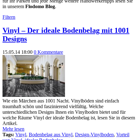
für Ihr Parkett und jede Menge weitere Handwerkertipps lesen Sie
in unserem
Flodomo Blog
.
Filtern
Vinyl – Der ideale Bodenbelag mit 1001
Designs
15.05.14 18:00
0 Kommentare
Wie ein Märchen aus 1001 Nacht. Vinylböden sind einfach
traumhaft schön und faszinierend vielfältig. Welche
unterschiedlichen Designs Ihnen ein Vinylboden bietet und für
welche Räume Vinyl der ideale Bodenbelag ist, lesen Sie in diesem
Artikel.
Mehr lesen
Tags:
Vinyl
,
Bodenbelag aus Vinyl
,
Design-Vinylboden
,
Vorteil