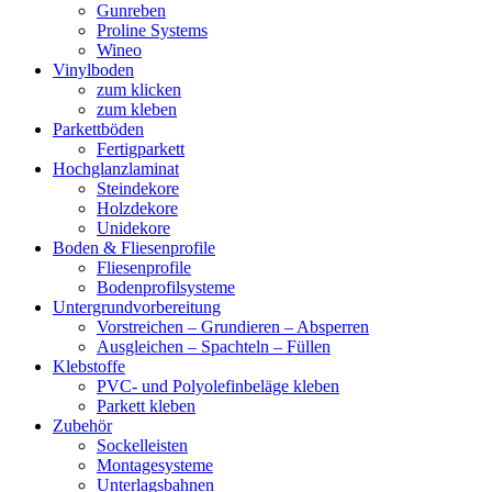
Gunreben
Proline Systems
Wineo
Vinylboden
zum klicken
zum kleben
Parkettböden
Fertigparkett
Hochglanzlaminat
Steindekore
Holzdekore
Unidekore
Boden & Fliesenprofile
Fliesenprofile
Bodenprofilsysteme
Untergrundvorbereitung
Vorstreichen – Grundieren – Absperren
Ausgleichen – Spachteln – Füllen
Klebstoffe
PVC- und Polyolefinbeläge kleben
Parkett kleben
Zubehör
Sockelleisten
Montagesysteme
Unterlagsbahnen