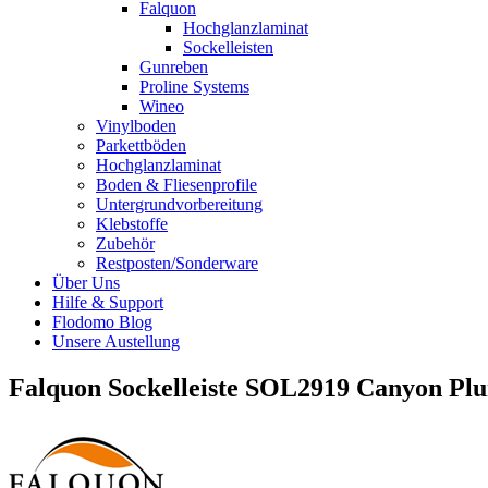
Falquon
Hochglanzlaminat
Sockelleisten
Gunreben
Proline Systems
Wineo
Vinylboden
Parkettböden
Hochglanzlaminat
Boden & Fliesenprofile
Untergrundvorbereitung
Klebstoffe
Zubehör
Restposten/Sonderware
Über Uns
Hilfe & Support
Flodomo Blog
Unsere Austellung
Falquon Sockelleiste SOL2919 Canyon Pl