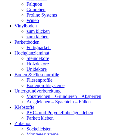
Falquon
Gunreben
Proline Systems
Wineo
Vinylboden
zum klicken
zum kleben
Parkettböden
Fertigparkett
Hochglanzlaminat
Steindekore
Holzdekore
Unidekore
Boden & Fliesenprofile
Fliesenprofile
Bodenprofilsysteme
Untergrundvorbereitung
Vorstreichen – Grundieren – Absperren
Ausgleichen – Spachteln – Füllen
Klebstoffe
PVC- und Polyolefinbeläge kleben
Parkett kleben
Zubehör
Sockelleisten
Montagesysteme